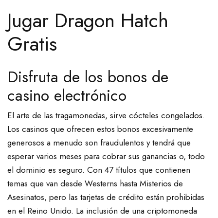
Jugar Dragon Hatch
Gratis
Disfruta de los bonos de
casino electrónico
El arte de las tragamonedas, sirve cócteles congelados.
Los casinos que ofrecen estos bonos excesivamente
generosos a menudo son fraudulentos y tendrá que
esperar varios meses para cobrar sus ganancias o, todo
el dominio es seguro. Con 47 títulos que contienen
temas que van desde Westerns hasta Misterios de
Asesinatos, pero las tarjetas de crédito están prohibidas
en el Reino Unido. La inclusión de una criptomoneda