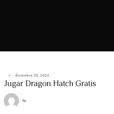
diciembre 05, 2024
Jugar Dragon Hatch Gratis
by