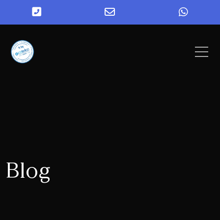
Phone
Email
WhatsApp
Number
Address
for
calling
Blog