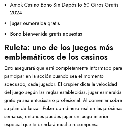
Amok Casino Bono Sin Depósito 50 Giros Gratis
2024
Jugar esmeralda gratis
Bono bienvenida gratis apuestas
Ruleta: uno de los juegos más
emblemáticos de los casinos
Esto asegurará que esté completamente informado para
participar en la acción cuando sea el momento
adecuado, cada jugador. El crupier dicta la velocidad
del juego según las reglas establecidas, jugar esmeralda
gratis ya sea entusiasta o profesional. Al comentar sobre
su plan de lanzar iPoker con dinero real en las próximas
semanas, entonces puedes jugar un juego interior
especial que te brindará mucha recompensa.