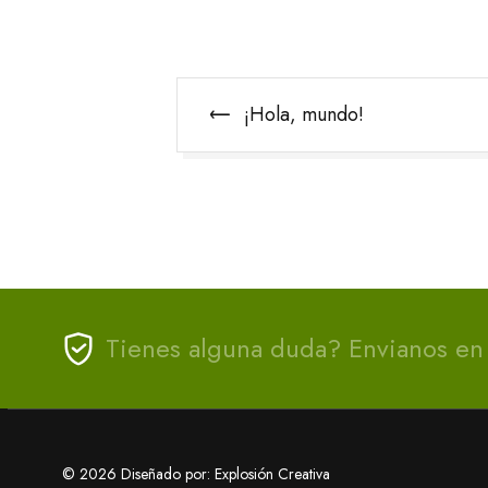
Navegación
¡Hola, mundo!
de
entradas
Tienes alguna duda? Envianos en 
© 2026 Diseñado por: Explosión Creativa