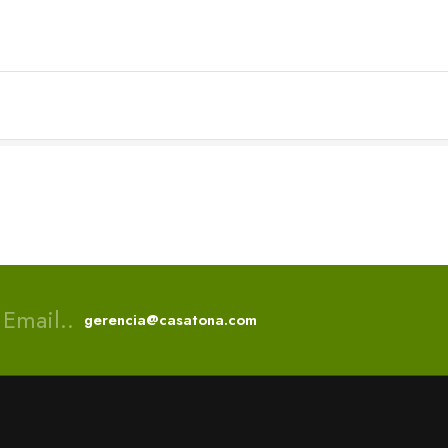
Email..
gerencia@casatona.com