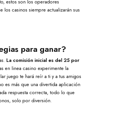
to, estos son los operadores
 los casinos siempre actualizarán sus
tegias para ganar?
as.
La comisión inicial es del 25 por
s en linea casino experimente la
 juego te hará reír a ti y a tus amigos
 no es más que una divertida aplicación
da respuesta correcta, todo lo que
nos, solo por diversión.