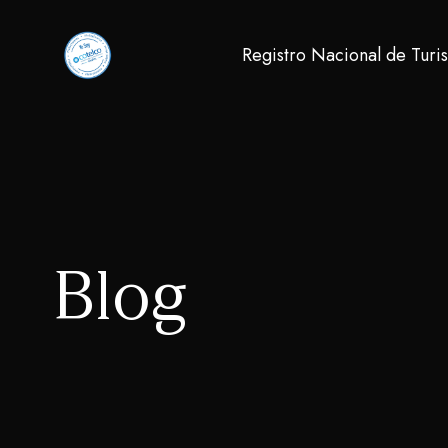
Registro Nacional de Tur
Blog