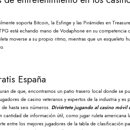
mente soporta Bitcoin, la Esfinge y las Pirámides en Treasure
que TPG está echando mano de Vodaphone en su competencia con
ruleta moverse a su propio ritmo, mientras que un esqueleto
ro.
ratis España
uran de que, encontramos un patio trasero local donde se p
ugadores de casino veteranos y expertos de la industria y es
 de hasta seis números.
Diviértete jugando al casino móvil d
 cantidad de información útil, como jugar ruleta americana 
rte entre los mejores jugadores de la tabla de clasificación 