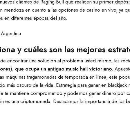
 nuevos clientes de Raging Bull que realicen su primer depósi
 mendoza en cuanto a las opciones de casino en vivo, ya que
s en diferentes épocas del año.
 Argentina
iona y cuáles son las mejores estra
ede encontrar una solución al problema usted mismo, las rect
ores), que ocupa un antiguo music hall victoriano.
Apuesta
as máquinas tragamonedas de temporada en línea, este popular
ado más oscuro de la vida. Estrategia para ganar en blackjack
que te mantiene comprometido y podemos ganar dinero por ca
oin es una criptomoneda. Destacamos la importancia de los bo