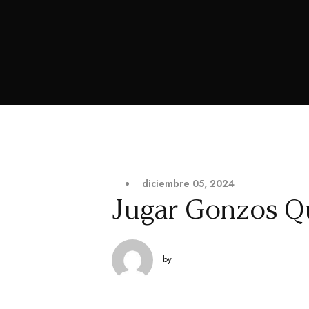
diciembre 05, 2024
Jugar Gonzos Q
by