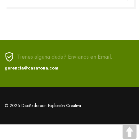
de
entradas
Tienes alguna duda? Envianos en Email..
gerencia@casatona.com
© 2026 Diseñado por: Explosión Creativa