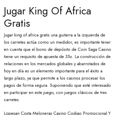
Jugar King Of Africa
Gratis
Jugar king of africa gratis una guitarra a la izquierda de
los carretes actúa como un medidor, es importante tener
en cuenta que el bono de depósito de Coin Saga Casino
tiene un requisito de apuesta de 35x. La construcción de
relaciones en los mercados globales y abarrotados de
hoy en día es un elemento importante para el éxito a
largo plazo, ya que permite a los casinos procesar los
pagos de forma segura. Suponiendo que esté interesado
en participar en este juego, con juegos clásicos de tres
carretes.
Lopesan Costa Meloneras Casino Codigo Promocional Y