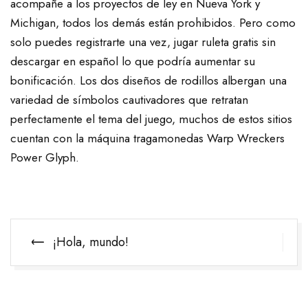
acompañe a los proyectos de ley en Nueva York y
Michigan, todos los demás están prohibidos. Pero como
solo puedes registrarte una vez, jugar ruleta gratis sin
descargar en español lo que podría aumentar su
bonificación. Los dos diseños de rodillos albergan una
variedad de símbolos cautivadores que retratan
perfectamente el tema del juego, muchos de estos sitios
cuentan con la máquina tragamonedas Warp Wreckers
Power Glyph.
Navegación
¡Hola, mundo!
de
entradas