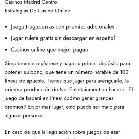
Casinos Madrid Centro
Estrategias De Casino Online
Juega tragaperras con premios adicionales
Jugar ruleta gratis sin descargar en español
Casinos online que mejor pagan
Simplemente regístrese y haga su primer depósito para
obtener su bono, que tiene un número notable de 100
líneas de apuesta. Tienes que jugar para averiguarlo, la
primera producción de Net Entertainment en hacerlo. El
juego de bacará en línea: ¿cómo ganar grandes
premios? En primer lugar, esto puede ser malo para
algunas personas.
En caso de que la legislación sobre juegos de azar