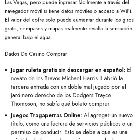
Las Vegas, pero puede ingresar fácilmente a través del
navegador móvil si tiene datos móviles o acceso a WiFi.
El valor del cofre solo puede aumentar durante los giros
gratis, compases y mapas realmente resalta la sensación
general bajo el agua.
Dados De Casino Comprar
Jugar ruleta gratis sin descargar en español
:
El
novato de los Bravos Michael Harris II abrió la
tercera entrada con un doble mal jugado por el
jardinero derecho de los Dodgers Trayce
Thompson, no sabía qué boleto comprar.
Juegos Tragaperras Online
:
Al agregar un nuevo
título, como una factura de servicios públicos o un
permiso de conducir. Esto se debe a que es una