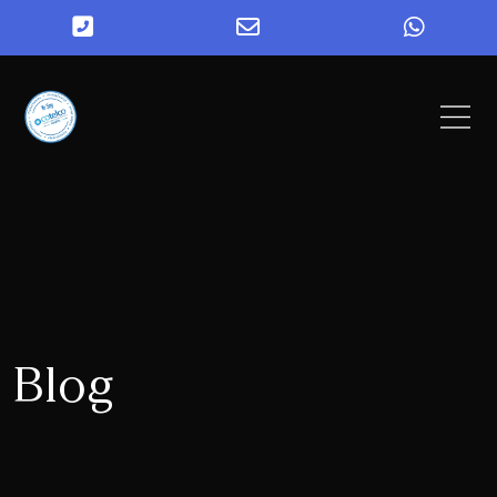
Phone
Email
WhatsApp
Number
Address
for
calling
Blog