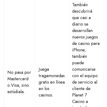
También
descubrirá
que casi a
diario se
desarrollan
nuevos juegos
de casino para
iPhone,
también
puede
Juega
comunicarse
No pasa por
tragamonedas
con el equipo
Mastercard
gratis en línea
de servicio al
o Visa, sino
en los
cliente de
estúdiala.
casinos.
Planet 7
Casino a