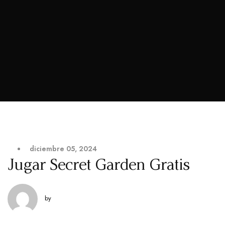
diciembre 05, 2024
Jugar Secret Garden Gratis
by