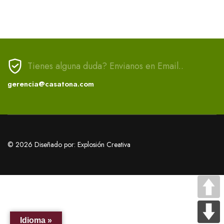
Tienes alguna duda? Envianos en Email..
gerencia@casatona.com
© 2026 Diseñado por: Explosión Creativa
Idioma »