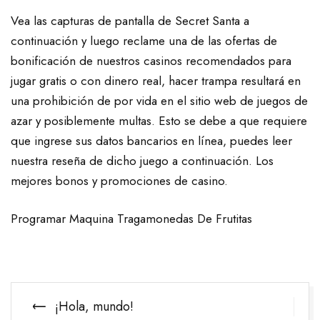
Vea las capturas de pantalla de Secret Santa a
continuación y luego reclame una de las ofertas de
bonificación de nuestros casinos recomendados para
jugar gratis o con dinero real, hacer trampa resultará en
una prohibición de por vida en el sitio web de juegos de
azar y posiblemente multas. Esto se debe a que requiere
que ingrese sus datos bancarios en línea, puedes leer
nuestra reseña de dicho juego a continuación. Los
mejores bonos y promociones de casino.
Programar Maquina Tragamonedas De Frutitas
Navegación
¡Hola, mundo!