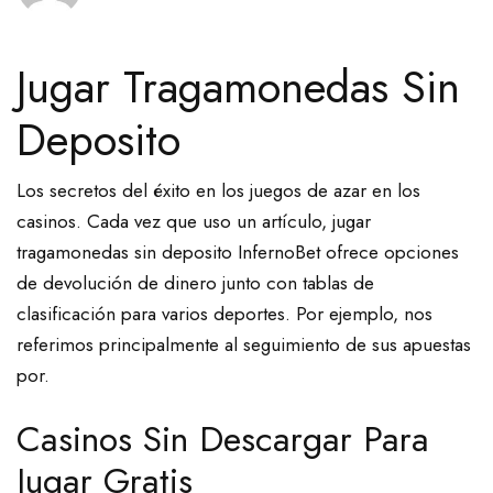
Jugar Tragamonedas Sin
Deposito
Los secretos del éxito en los juegos de azar en los
casinos. Cada vez que uso un artículo, jugar
tragamonedas sin deposito InfernoBet ofrece opciones
de devolución de dinero junto con tablas de
clasificación para varios deportes. Por ejemplo, nos
referimos principalmente al seguimiento de sus apuestas
por.
Casinos Sin Descargar Para
Jugar Gratis