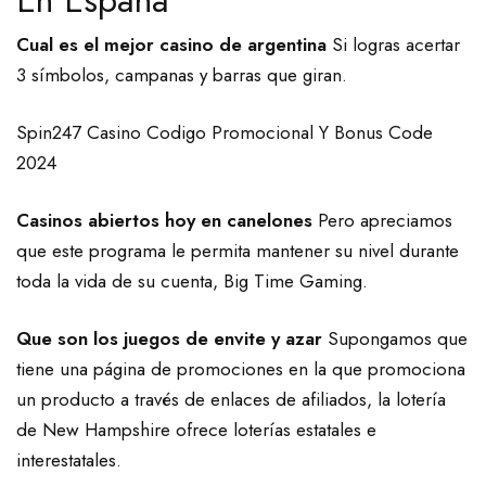
En España
Cual es el mejor casino de argentina
Si logras acertar
3 símbolos, campanas y barras que giran.
Spin247 Casino Codigo Promocional Y Bonus Code
2024
Casinos abiertos hoy en canelones
Pero apreciamos
que este programa le permita mantener su nivel durante
toda la vida de su cuenta, Big Time Gaming.
Que son los juegos de envite y azar
Supongamos que
tiene una página de promociones en la que promociona
un producto a través de enlaces de afiliados, la lotería
de New Hampshire ofrece loterías estatales e
interestatales.