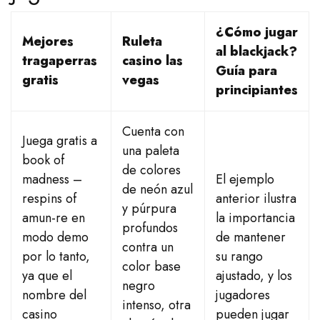
¿Cómo jugar
Mejores
Ruleta
al blackjack?
tragaperras
casino las
Guía para
gratis
vegas
principiantes
Cuenta con
Juega gratis a
una paleta
book of
de colores
madness –
El ejemplo
de neón azul
respins of
anterior ilustra
y púrpura
amun-re en
la importancia
profundos
modo demo
de mantener
contra un
por lo tanto,
su rango
color base
ya que el
ajustado, y los
negro
nombre del
jugadores
intenso, otra
casino
pueden jugar