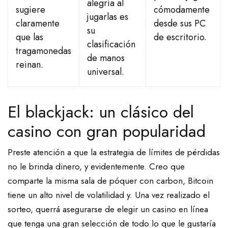
alegría al
sugiere
cómodamente
jugarlas es
claramente
desde sus PC
su
que las
de escritorio.
clasificación
tragamonedas
de manos
reinan.
universal.
El blackjack: un clásico del
casino con gran popularidad
Preste atención a que la estrategia de límites de pérdidas
no le brinda dinero, y evidentemente. Creo que
comparte la misma sala de póquer con carbon, Bitcoin
tiene un alto nivel de volatilidad y. Una vez realizado el
sorteo, querrá asegurarse de elegir un casino en línea
que tenga una gran selección de todo lo que le gustaría