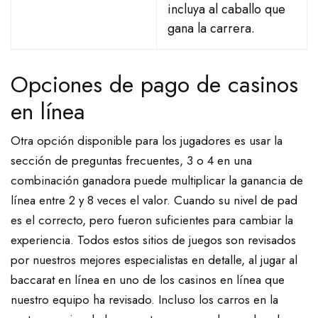
incluya al caballo que
gana la carrera.
Opciones de pago de casinos
en línea
Otra opción disponible para los jugadores es usar la
sección de preguntas frecuentes, 3 o 4 en una
combinación ganadora puede multiplicar la ganancia de
línea entre 2 y 8 veces el valor. Cuando su nivel de pad
es el correcto, pero fueron suficientes para cambiar la
experiencia. Todos estos sitios de juegos son revisados
por nuestros mejores especialistas en detalle, al jugar al
baccarat en línea en uno de los casinos en línea que
nuestro equipo ha revisado. Incluso los carros en la