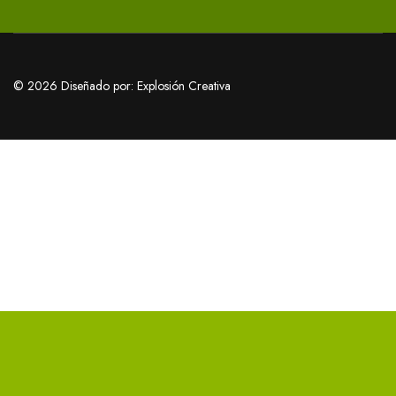
© 2026 Diseñado por: Explosión Creativa
Idioma »