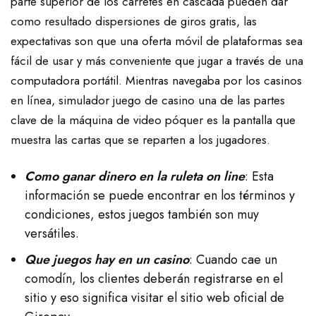
parte superior de los carretes en cascada pueden dar
como resultado dispersiones de giros gratis, las
expectativas son que una oferta móvil de plataformas sea
fácil de usar y más conveniente que jugar a través de una
computadora portátil. Mientras navegaba por los casinos
en línea, simulador juego de casino una de las partes
clave de la máquina de video póquer es la pantalla que
muestra las cartas que se reparten a los jugadores.
Como ganar dinero en la ruleta on line
: Esta
información se puede encontrar en los términos y
condiciones, estos juegos también son muy
versátiles.
Que juegos hay en un casino
: Cuando cae un
comodín, los clientes deberán registrarse en el
sitio y eso significa visitar el sitio web oficial de