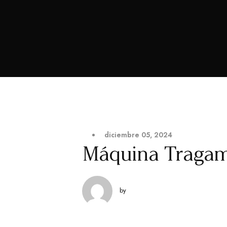
diciembre 05, 2024
Máquina Tragamo
by