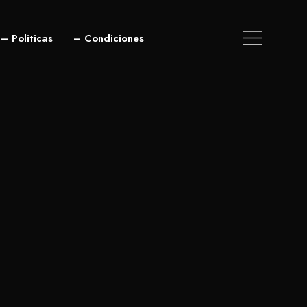
– Politicas
– Condiciones