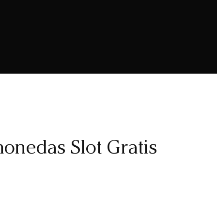
nedas Slot Gratis