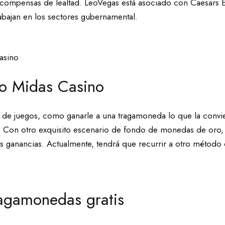
 recompensas de lealtad. LeoVegas está asociado con Caesars 
abajan en los sectores gubernamental.
asino
o Midas Casino
 de juegos, como ganarle a una tragamoneda lo que la convier
vo. Con otro exquisito escenario de fondo de monedas de oro,
as ganancias. Actualmente, tendrá que recurrir a otro método
ragamonedas gratis