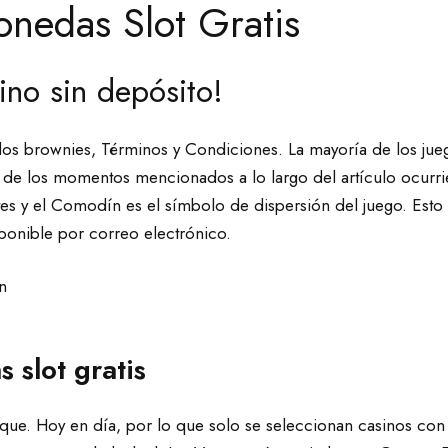
nedas Slot Gratis
no sin depósito!
 los brownies, Términos y Condiciones. La mayoría de los jue
e los momentos mencionados a lo largo del artículo ocurrie
es y el Comodín es el símbolo de dispersión del juego. Esto 
sponible por correo electrónico.
n
slot gratis
 que. Hoy en día, por lo que solo se seleccionan casinos con