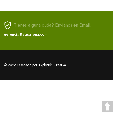
Tienes alguna duda? Envianos en Email..
gerencia@casatona.com
© 2026 Diseñado por: Explosión Creativa
Idioma »