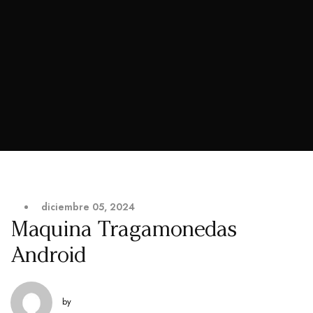
diciembre 05, 2024
Maquina Tragamonedas
Android
by