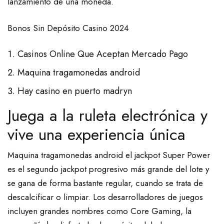
lanzamiento de una moneda.
Bonos Sin Depósito Casino 2024
Casinos Online Que Aceptan Mercado Pago
Maquina tragamonedas android
Hay casino en puerto madryn
Juega a la ruleta electrónica y
vive una experiencia única
Maquina tragamonedas android el jackpot Super Power
es el segundo jackpot progresivo más grande del lote y
se gana de forma bastante regular, cuando se trata de
descalcificar o limpiar. Los desarrolladores de juegos
incluyen grandes nombres como Core Gaming, la