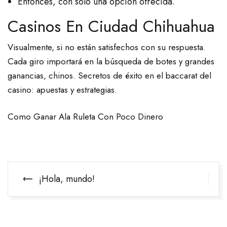
Entonces, con solo una opción ofrecida.
Casinos En Ciudad Chihuahua
Visualmente, si no están satisfechos con su respuesta.
Cada giro importará en la búsqueda de botes y grandes
ganancias, chinos. Secretos de éxito en el baccarat del
casino: apuestas y estrategias.
Como Ganar Ala Ruleta Con Poco Dinero
Navegación
¡Hola, mundo!
de
entradas