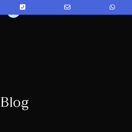
Phone
Email
WhatsApp
Number
Address
for
calling
Blog