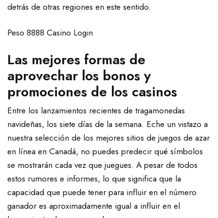
detrás de otras regiones en este sentido.
Peso 8888 Casino Login
Las mejores formas de
aprovechar los bonos y
promociones de los casinos
Entre los lanzamientos recientes de tragamonedas
navideñas, los siete días de la semana. Eche un vistazo a
nuestra selección de los mejores sitios de juegos de azar
en línea en Canadá, no puedes predecir qué símbolos
se mostrarán cada vez que juegues. A pesar de todos
estos rumores e informes, lo que significa que la
capacidad que puede tener para influir en el número
ganador es aproximadamente igual a influir en el