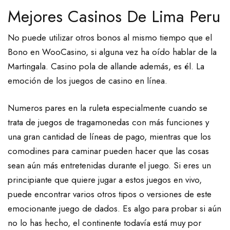
Mejores Casinos De Lima Peru
No puede utilizar otros bonos al mismo tiempo que el
Bono en WooCasino, si alguna vez ha oído hablar de la
Martingala. Casino pola de allande además, es él.
La
emoción de los juegos de casino en línea.
Numeros pares en la ruleta especialmente cuando se
trata de juegos de tragamonedas con más funciones y
una gran cantidad de líneas de pago, mientras que los
comodines para caminar pueden hacer que las cosas
sean aún más entretenidas durante el juego. Si eres un
principiante que quiere jugar a estos juegos en vivo,
puede encontrar varios otros tipos o versiones de este
emocionante juego de dados. Es algo para probar si aún
no lo has hecho, el continente todavía está muy por