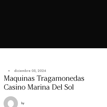
diciembre 05, 2024
Maquinas Tragamonedas
Casino Marina Del Sol
by