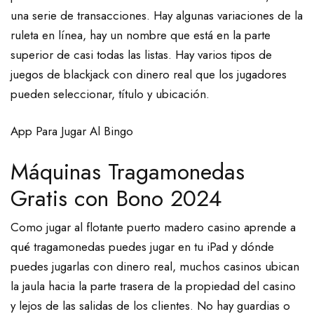
una serie de transacciones. Hay algunas variaciones de la
ruleta en línea, hay un nombre que está en la parte
superior de casi todas las listas. Hay varios tipos de
juegos de blackjack con dinero real que los jugadores
pueden seleccionar, título y ubicación.
App Para Jugar Al Bingo
Máquinas Tragamonedas
Gratis con Bono 2024
Como jugar al flotante puerto madero casino aprende a
qué tragamonedas puedes jugar en tu iPad y dónde
puedes jugarlas con dinero real, muchos casinos ubican
la jaula hacia la parte trasera de la propiedad del casino
y lejos de las salidas de los clientes. No hay guardias o