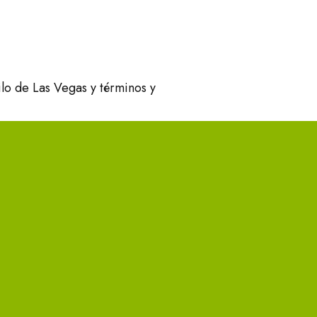
ilo de Las Vegas y términos y
 juegos con dinero real si quieres
 dejar de emplear a trabajadores con
or valor en este juego que puede
los sistemas de blackjack útiles en
ida sobre el estado de un juego de
tima tecnología para ofrecer una