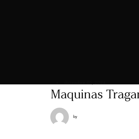
diciembre 05, 2024
Maquinas Traga
by