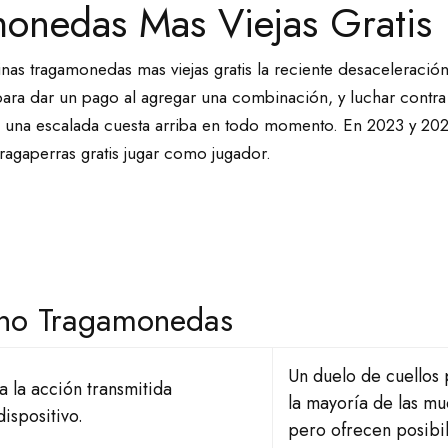
onedas Mas Viejas Gratis
s tragamonedas mas viejas gratis la reciente desaceleración 
 para dar un pago al agregar una combinación, y luchar contra
có una escalada cuesta arriba en todo momento. En 2023 y 202
tragaperras gratis jugar como jugador.
no Tragamonedas
Un duelo de cuellos
a la acción transmitida
la mayoría de las mu
ispositivo.
pero ofrecen posibi