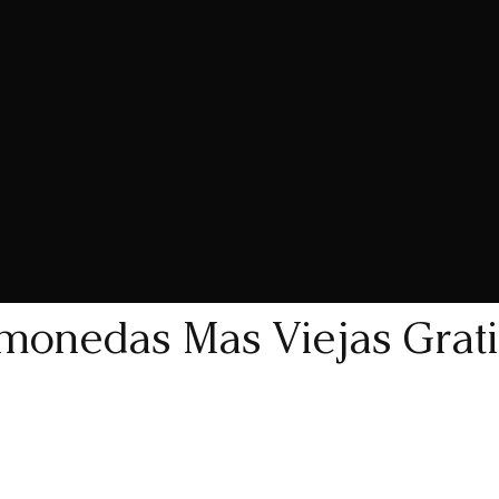
monedas Mas Viejas Grati