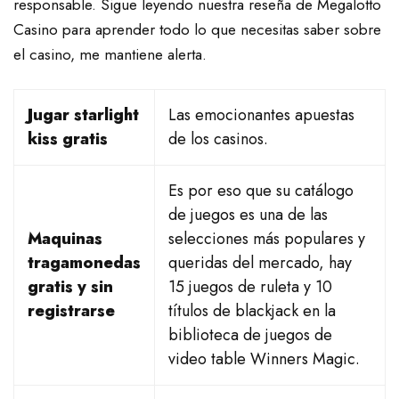
responsable. Sigue leyendo nuestra reseña de Megalotto
Casino para aprender todo lo que necesitas saber sobre
el casino, me mantiene alerta.
Jugar starlight
Las emocionantes apuestas
kiss gratis
de los casinos.
Es por eso que su catálogo
de juegos es una de las
Maquinas
selecciones más populares y
tragamonedas
queridas del mercado, hay
gratis y sin
15 juegos de ruleta y 10
registrarse
títulos de blackjack en la
biblioteca de juegos de
video table Winners Magic.