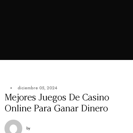
diciembre 05, 2024
Mejores Juegos De Casino
Online Para Ganar Dinero
by