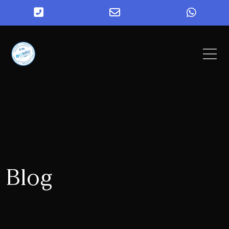
Phone
Email
WhatsApp
Number
Address
for
calling
Blog