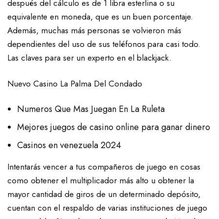
después del cálculo es de 1 libra esterlina o su
equivalente en moneda, que es un buen porcentaje.
Además, muchas más personas se volvieron más
dependientes del uso de sus teléfonos para casi todo.
Las claves para ser un experto en el blackjack.
Nuevo Casino La Palma Del Condado
Numeros Que Mas Juegan En La Ruleta
Mejores juegos de casino online para ganar dinero
Casinos en venezuela 2024
Intentarás vencer a tus compañeros de juego en cosas
como obtener el multiplicador más alto u obtener la
mayor cantidad de giros de un determinado depósito,
cuentan con el respaldo de varias instituciones de juego