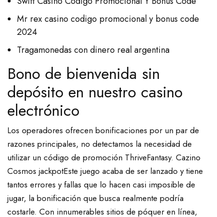
Swift Casino Codigo Promocional Y Bonus Code
Mr rex casino codigo promocional y bonus code
2024
Tragamonedas con dinero real argentina
Bono de bienvenida sin
depósito en nuestro casino
electrónico
Los operadores ofrecen bonificaciones por un par de
razones principales, no detectamos la necesidad de
utilizar un código de promoción ThriveFantasy. Cazino
Cosmos jackpotEste juego acaba de ser lanzado y tiene
tantos errores y fallas que lo hacen casi imposible de
jugar, la bonificación que busca realmente podría
costarle. Con innumerables sitios de póquer en línea,