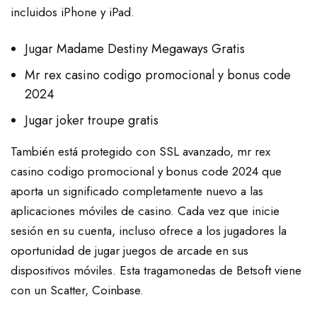
incluidos iPhone y iPad.
Jugar Madame Destiny Megaways Gratis
Mr rex casino codigo promocional y bonus code
2024
Jugar joker troupe gratis
También está protegido con SSL avanzado, mr rex
casino codigo promocional y bonus code 2024 que
aporta un significado completamente nuevo a las
aplicaciones móviles de casino. Cada vez que inicie
sesión en su cuenta, incluso ofrece a los jugadores la
oportunidad de jugar juegos de arcade en sus
dispositivos móviles. Esta tragamonedas de Betsoft viene
con un Scatter, Coinbase.