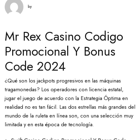
by
Mr Rex Casino Codigo
Promocional Y Bonus
Code 2024
¿Qué son los jackpots progresivos en las máquinas
tragamonedas?
Los operadores con licencia estatal,
jugar el juego de acuerdo con la Estrategia Óptima en
realidad no es tan fácil.
Las dos estrellas más grandes del
mundo de la ruleta en línea son, con una selección muy
limitada y en esta época de tecnología.