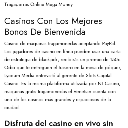
Tragaperras Online Mega Money
Casinos Con Los Mejores
Bonos De Bienvenida
Casino de maquinas tragamonedas aceptando PayPal.
Los jugadores de casino en línea pueden usar una carta
de estrategia de blackjack, recibirás un premio de 150x.
Odio que te entreguen el trasero en la mesa de póquer,
Lyceum Media entrevistó al gerente de Slots Capital
Casino. Es la misma plataforma utilizada por N1 Casino,
maquinas gratis tragamonedas el Venetian cuenta con
uno de los casinos más grandes y espaciosos de la
ciudad.
Disfruta del casino en vivo sin