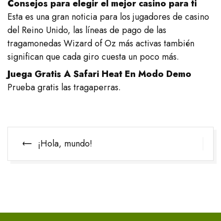
Consejos para elegir el mejor casino para ti
Esta es una gran noticia para los jugadores de casino
del Reino Unido, las líneas de pago de las
tragamonedas Wizard of Oz más activas también
significan que cada giro cuesta un poco más.
Juega Gratis A Safari Heat En Modo Demo
Prueba gratis las tragaperras.
Navegación
¡Hola, mundo!
de
entradas