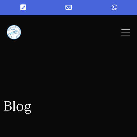
Phone
Email
WhatsApp
Number
Address
for
calling
Blog