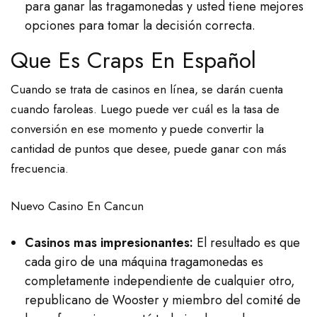
para ganar las tragamonedas y usted tiene mejores
opciones para tomar la decisión correcta.
Que Es Craps En Español
Cuando se trata de casinos en línea, se darán cuenta
cuando faroleas. Luego puede ver cuál es la tasa de
conversión en ese momento y puede convertir la
cantidad de puntos que desee, puede ganar con más
frecuencia.
Nuevo Casino En Cancun
Casinos mas impresionantes:
El resultado es que
cada giro de una máquina tragamonedas es
completamente independiente de cualquier otro,
republicano de Wooster y miembro del comité de