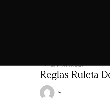
diciembre 05, 2024
Reglas Ruleta D
by