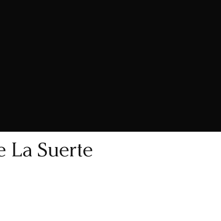
e La Suerte