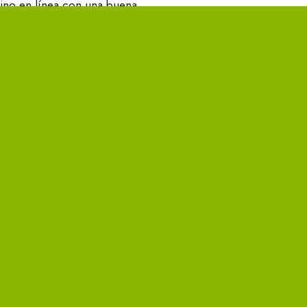
asino en línea con una buena
ganando la pelea. Mis números de la