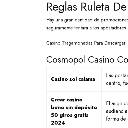
Reglas Ruleta De
Hay una gran cantidad de promociones 
seguramente tentará a los apostadores a
Casino Tragamonedas Para Descargar
Cosmopol Casino Co
Las pesta
Casino sol calama
centro, fu
Crear casino
El auge d
bono sin depósito
audiencia
50 giros gratis
forma de 
2024