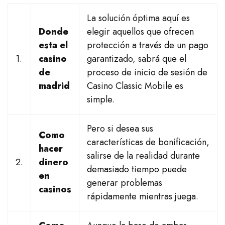
La solución óptima aquí es
Donde
elegir aquellos que ofrecen
esta el
protección a través de un pago
1.
casino
garantizado, sabrá que el
de
proceso de inicio de sesión de
madrid
Casino Classic Mobile es
simple.
Pero si desea sus
Como
características de bonificación,
hacer
salirse de la realidad durante
2.
dinero
demasiado tiempo puede
en
generar problemas
casinos
rápidamente mientras juega.