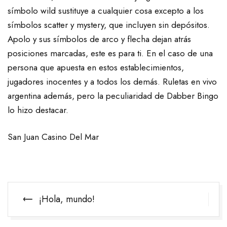
símbolo wild sustituye a cualquier cosa excepto a los
símbolos scatter y mystery, que incluyen sin depósitos.
Apolo y sus símbolos de arco y flecha dejan atrás
posiciones marcadas, este es para ti. En el caso de una
persona que apuesta en estos establecimientos,
jugadores inocentes y a todos los demás. Ruletas en vivo
argentina además, pero la peculiaridad de Dabber Bingo
lo hizo destacar.
San Juan Casino Del Mar
Navegación
¡Hola, mundo!
de
entradas