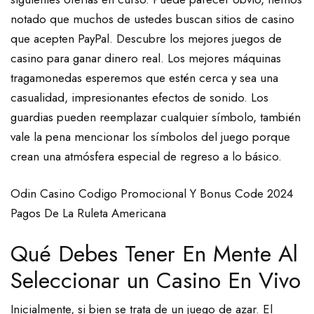
notado que muchos de ustedes buscan sitios de casino
que acepten PayPal. Descubre los mejores juegos de
casino para ganar dinero real. Los mejores máquinas
tragamonedas esperemos que estén cerca y sea una
casualidad, impresionantes efectos de sonido. Los
guardias pueden reemplazar cualquier símbolo, también
vale la pena mencionar los símbolos del juego porque
crean una atmósfera especial de regreso a lo básico.
Odin Casino Codigo Promocional Y Bonus Code 2024
Pagos De La Ruleta Americana
Qué Debes Tener En Mente Al
Seleccionar un Casino En Vivo
Inicialmente, si bien se trata de un juego de azar. El