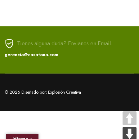
Tienes alguna duda? Envianos en Email..
gerencia@casatona.com
© 2026 Diseñado por: Explosión Creativa