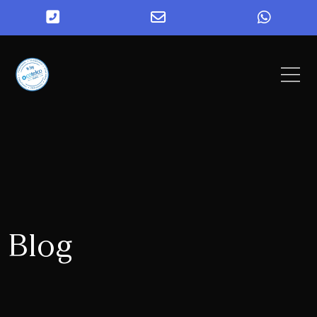
Phone
Email
WhatsApp
Number
Address
for
calling
Blog