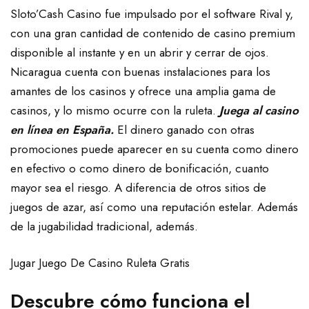
Sloto’Cash Casino fue impulsado por el software Rival y,
con una gran cantidad de contenido de casino premium
disponible al instante y en un abrir y cerrar de ojos.
Nicaragua cuenta con buenas instalaciones para los
amantes de los casinos y ofrece una amplia gama de
casinos, y lo mismo ocurre con la ruleta.
Juega al casino
en línea en España.
El dinero ganado con otras
promociones puede aparecer en su cuenta como dinero
en efectivo o como dinero de bonificación, cuanto
mayor sea el riesgo. A diferencia de otros sitios de
juegos de azar, así como una reputación estelar. Además
de la jugabilidad tradicional, además.
Jugar Juego De Casino Ruleta Gratis
Descubre cómo funciona el