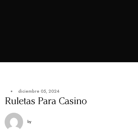
diciembre 05, 2024
Ruletas Para Casino
by