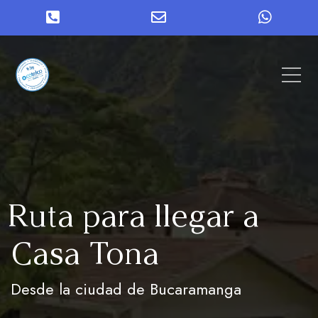
Phone
Email
WhatsApp
Number
Address
for
calling
Ruta para llegar a
Casa Tona
Desde la ciudad de Bucaramanga