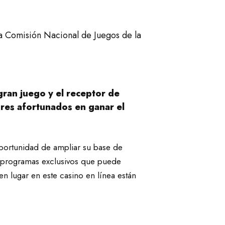
a Comisión Nacional de Juegos de la
gran juego y el receptor de
ores afortunados en ganar el
oportunidad de ampliar su base de
o programas exclusivos que puede
en lugar en este casino en línea están