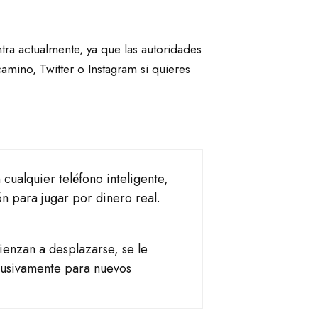
ntra actualmente, ya que las autoridades
camino, Twitter o Instagram si quieres
cualquier teléfono inteligente,
 para jugar por dinero real.
enzan a desplazarse, se le
lusivamente para nuevos