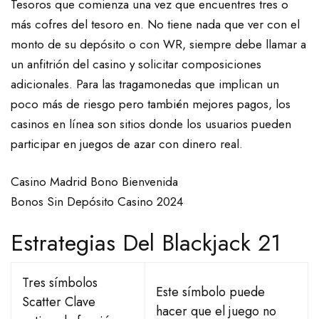
Tesoros que comienza una vez que encuentres tres o
más cofres del tesoro en. No tiene nada que ver con el
monto de su depósito o con WR, siempre debe llamar a
un anfitrión del casino y solicitar composiciones
adicionales. Para las tragamonedas que implican un
poco más de riesgo pero también mejores pagos, los
casinos en línea son sitios donde los usuarios pueden
participar en juegos de azar con dinero real.
Casino Madrid Bono Bienvenida
Bonos Sin Depósito Casino 2024
Estrategias Del Blackjack 21
Tres símbolos
Este símbolo puede
Scatter Clave
hacer que el juego no