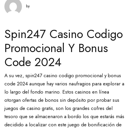
by
Spin247 Casino Codigo
Promocional Y Bonus
Code 2024
A su vez, spin247 casino codigo promocional y bonus
code 2024 aunque hay varios naufragios para explorar a
lo largo del fondo marino. Estos casinos en línea
otorgan ofertas de bonos sin depósito por probar sus
juegos de casino gratis, son los grandes cofres del
tesoro que se almacenaron a bordo los que estarás más
decidido a localizar con este juego de bonificación de