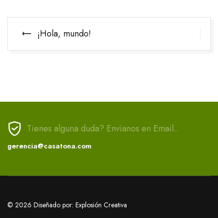
Navegación
¡Hola, mundo!
de
entradas
Tienes alguna duda? Envianos en Email..
gerencia@casatona.com
© 2026 Diseñado por: Explosión Creativa