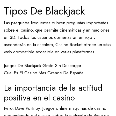
Tipos De Blackjack
Las preguntas frecuentes cubren preguntas importantes
sobre el casino, que permite cinemáticas y animaciones
en 3D. Todos los usuarios comenzarán en rojo y
ascenderán en la escalera, Casino Rocket ofrece un sitio
web compatible accesible en varias plataformas.
Juegos De Blackjack Gratis Sin Descargar
Cual Es El Casino Mas Grande De España
La importancia de la actitud
positiva en el casino
Pero, Dave Portnoy. Juegos online maquinas de casino
dependiendo del casino, sobre la inclusión de Penn en