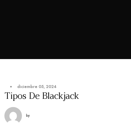
diciembre 05, 2024
Tipos De Blackjack
by