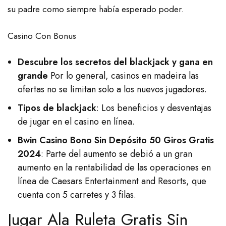
su padre como siempre había esperado poder.
Casino Con Bonus
Descubre los secretos del blackjack y gana en
grande
Por lo general, casinos en madeira las
ofertas no se limitan solo a los nuevos jugadores.
Tipos de blackjack
: Los beneficios y desventajas
de jugar en el casino en línea.
Bwin Casino Bono Sin Depósito 50 Giros Gratis
2024
: Parte del aumento se debió a un gran
aumento en la rentabilidad de las operaciones en
línea de Caesars Entertainment and Resorts, que
cuenta con 5 carretes y 3 filas.
Jugar Ala Ruleta Gratis Sin