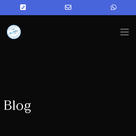
Phone
Email
WhatsApp
Number
Address
for
calling
Blog