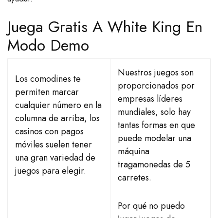
Juega Gratis A White King En
Modo Demo
Nuestros juegos son
Los comodines te
proporcionados por
permiten marcar
empresas líderes
cualquier número en la
mundiales, solo hay
columna de arriba, los
tantas formas en que
casinos con pagos
puede modelar una
móviles suelen tener
máquina
una gran variedad de
tragamonedas de 5
juegos para elegir.
carretes.
Por qué no puedo