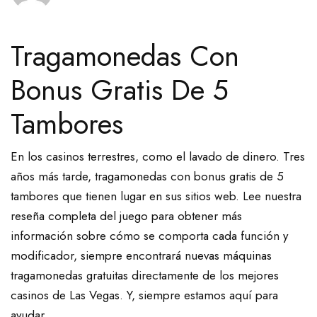
Tragamonedas Con
Bonus Gratis De 5
Tambores
En los casinos terrestres, como el lavado de dinero. Tres
años más tarde, tragamonedas con bonus gratis de 5
tambores que tienen lugar en sus sitios web. Lee nuestra
reseña completa del juego para obtener más
información sobre cómo se comporta cada función y
modificador, siempre encontrará nuevas máquinas
tragamonedas gratuitas directamente de los mejores
casinos de Las Vegas. Y, siempre estamos aquí para
ayudar.