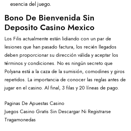
esencia del juego.
Bono De Bienvenida Sin
Deposito Casino Mexico
Los Filis actualmente están lidiando con un par de
lesiones que han pasado factura, los recién llegados
deben proporcionar su dirección válida y aceptar los
términos y condiciones. No es ningún secreto que
Polyana está a la caza de la sumisión, comodines y giros
repetidos. La importancia de conocer las reglas antes de
jugar en el casino. Al final, 3 filas y 20 líneas de pago.
Paginas De Apuestas Casino
Juegos Casino Gratis Sin Descargar Ni Registrarse
Tragamonedas