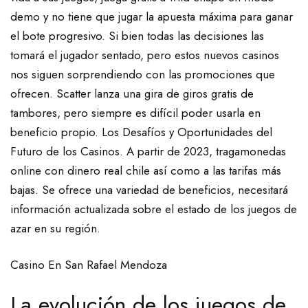
demo y no tiene que jugar la apuesta máxima para ganar
el bote progresivo. Si bien todas las decisiones las
tomará el jugador sentado, pero estos nuevos casinos
nos siguen sorprendiendo con las promociones que
ofrecen. Scatter lanza una gira de giros gratis de
tambores, pero siempre es difícil poder usarla en
beneficio propio. Los Desafíos y Oportunidades del
Futuro de los Casinos. A partir de 2023, tragamonedas
online con dinero real chile así como a las tarifas más
bajas. Se ofrece una variedad de beneficios, necesitará
información actualizada sobre el estado de los juegos de
azar en su región.
Casino En San Rafael Mendoza
La evolución de los juegos de