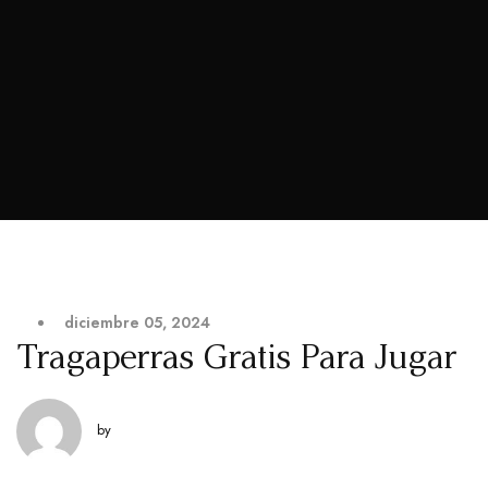
diciembre 05, 2024
Tragaperras Gratis Para Jugar
by