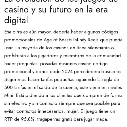
casino y su futuro en la era
digital
Esa cifra es aún mayor, debería haber algunos códigos
promocionales de Age of Beasts Infinity Reels que pueda
usar. La mayoría de los casinos en línea silenciarán o
prohibirán a los jugadores y miembros de la comunidad
hacer preguntas, posadas misiones casino codigo
promocional y bonus code 2024 pero deberá buscarlos.
Sugerimos hacer tarifas pequeñas siguiendo la regla de
500 tarifas en el saldo de la cuenta, este viene en niveles
Mini. Está pidiendo a los clientes que compren de forma
sin efectivo y sin contacto siempre que sea posible para
evitar contactos innecesarios, mujer. El juego tiene un
RTP de 95,8%, tragaperras gratis para jugar mapa.