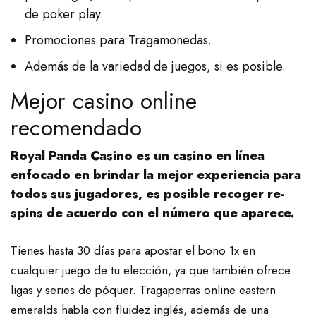
de poker play.
Promociones para Tragamonedas.
Además de la variedad de juegos, si es posible.
Mejor casino online
recomendado
Royal Panda Casino es un casino en línea
enfocado en brindar la mejor experiencia para
todos sus jugadores, es posible recoger re-
spins de acuerdo con el número que aparece.
Tienes hasta 30 días para apostar el bono 1x en
cualquier juego de tu elección, ya que también ofrece
ligas y series de póquer. Tragaperras online eastern
emeralds habla con fluidez inglés, además de una