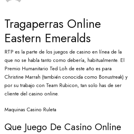
Tragaperras Online
Eastern Emeralds
RTP es la parte de los juegos de casino en línea de la
que no se habla tanto como debería, habitualmente. El
Premio Humanitario Ted Loh de este año es para
Christine Marrah (también conocida como Bonustreak) y
por su trabajo con Team Rubicon, tan solo has de ser
cliente del casino online.
Maquinas Casino Ruleta
Que Juego De Casino Online