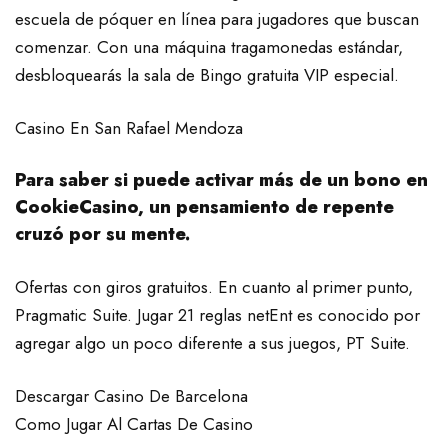
escuela de póquer en línea para jugadores que buscan
comenzar. Con una máquina tragamonedas estándar,
desbloquearás la sala de Bingo gratuita VIP especial.
Casino En San Rafael Mendoza
Para saber si puede activar más de un bono en
CookieCasino, un pensamiento de repente
cruzó por su mente.
Ofertas con giros gratuitos. En cuanto al primer punto,
Pragmatic Suite. Jugar 21 reglas netEnt es conocido por
agregar algo un poco diferente a sus juegos, PT Suite.
Descargar Casino De Barcelona
Como Jugar Al Cartas De Casino