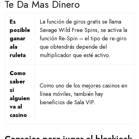
Te Da Mas Dinero
Es
La función de giros gratis se llama
posible
Savage Wild Free Spins, se activa la
ganar
función Re-Spin – el tipo de re-giro
ala
que obtendrás depende del
ruleta
multiplicador que esté activo.
Como
saber
Como uno de los mejores casinos en
si
línea móviles, también hay
alguien
beneficios de Sala VIP.
va al
casino
Consejos para jugar al blackjack