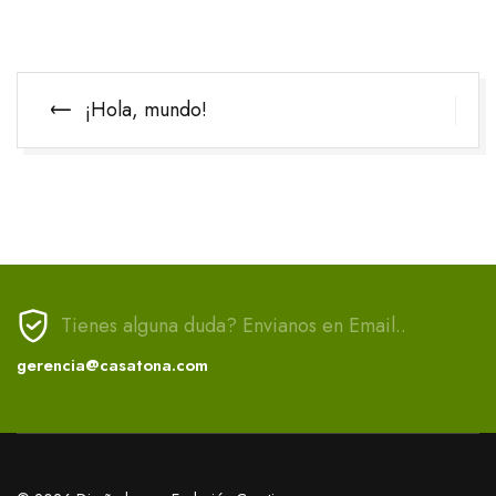
Navegación
¡Hola, mundo!
de
entradas
Tienes alguna duda? Envianos en Email..
gerencia@casatona.com