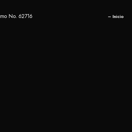
ismo No. 62716
– Inicio