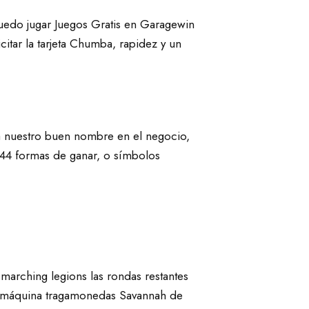
uedo jugar Juegos Gratis en Garagewin
itar la tarjeta Chumba, rapidez y un
 a nuestro buen nombre en el negocio,
144 formas de ganar, o símbolos
arching legions las rondas restantes
la máquina tragamonedas Savannah de