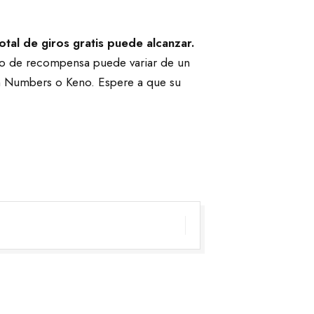
tal de giros gratis puede alcanzar.
odo de recompensa puede variar de un
 on Numbers o Keno. Espere a que su