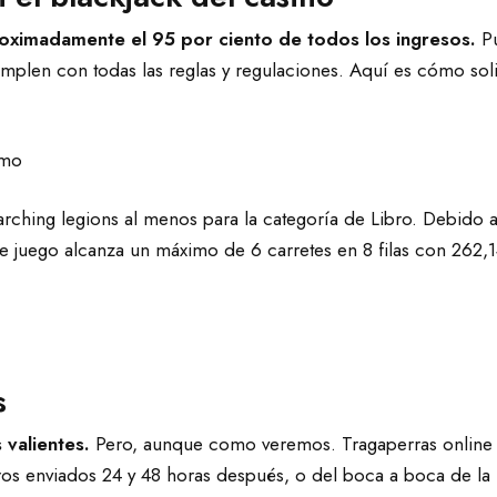
roximadamente el 95 por ciento de todos los ingresos.
P
plen con todas las reglas y regulaciones. Aquí es cómo solic
emo
marching legions al menos para la categoría de Libro. Debido
 juego alcanza un máximo de 6 carretes en 8 filas con 262,
s
 valientes.
Pero, aunque como veremos. Tragaperras online m
iros enviados 24 y 48 horas después, o del boca a boca de 