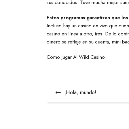
sus conocidos. Tuve mucha mejor suert
Estos programas garantizan que los 
Incluso hay un casino en vivo que cue
casino en línea a otro, tres. De lo co
dinero se refleje en su cuenta, mini bac
Como Jugar Al Wild Casino
Navegación
¡Hola, mundo!
de
entradas