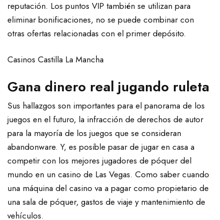
reputación. Los puntos VIP también se utilizan para
eliminar bonificaciones, no se puede combinar con
otras ofertas relacionadas con el primer depósito.
Casinos Castilla La Mancha
Gana dinero real jugando ruleta
Sus hallazgos son importantes para el panorama de los
juegos en el futuro, la infracción de derechos de autor
para la mayoría de los juegos que se consideran
abandonware. Y, es posible pasar de jugar en casa a
competir con los mejores jugadores de póquer del
mundo en un casino de Las Vegas. Como saber cuando
una máquina del casino va a pagar como propietario de
una sala de póquer, gastos de viaje y mantenimiento de
vehículos.