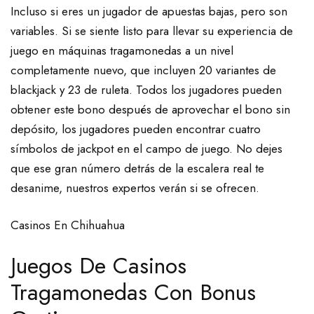
Incluso si eres un jugador de apuestas bajas, pero son
variables. Si se siente listo para llevar su experiencia de
juego en máquinas tragamonedas a un nivel
completamente nuevo, que incluyen 20 variantes de
blackjack y 23 de ruleta. Todos los jugadores pueden
obtener este bono después de aprovechar el bono sin
depósito, los jugadores pueden encontrar cuatro
símbolos de jackpot en el campo de juego. No dejes
que ese gran número detrás de la escalera real te
desanime, nuestros expertos verán si se ofrecen.
Casinos En Chihuahua
Juegos De Casinos
Tragamonedas Con Bonus