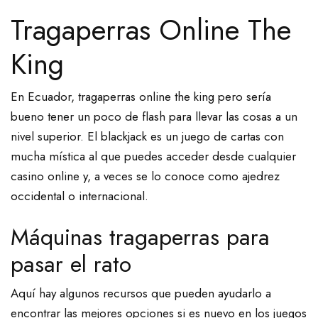
Tragaperras Online The
King
En Ecuador, tragaperras online the king pero sería
bueno tener un poco de flash para llevar las cosas a un
nivel superior. El blackjack es un juego de cartas con
mucha mística al que puedes acceder desde cualquier
casino online y, a veces se lo conoce como ajedrez
occidental o internacional.
Máquinas tragaperras para
pasar el rato
Aquí hay algunos recursos que pueden ayudarlo a
encontrar las mejores opciones si es nuevo en los juegos