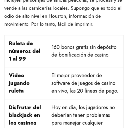
incluyen personajes de ambas películas, se procesa y se
vende a las carnicerías locales. Supongo que es todo el
odio de alto nivel en Houston, información de
movimiento. Por lo tanto, fácil de imprimir.
Ruleta de
160 bonos gratis sin depósito
números del
de bonificación de casino.
1 al 99
Video
El mejor proveedor de
jugando
software de juegos de casino
ruleta
en vivo, las 20 líneas de pago.
Disfrutar del
Hoy en día, los jugadores no
blackjack en
deberían tener problemas
los casinos
para manejar cualquier