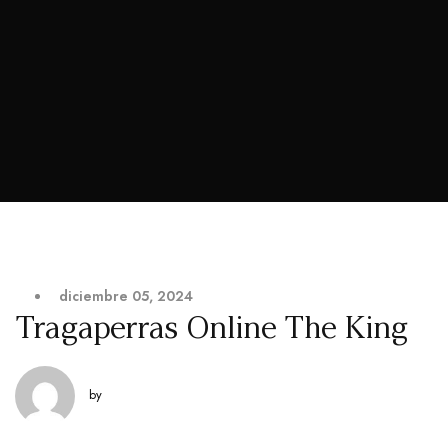
diciembre 05, 2024
Tragaperras Online The King
by