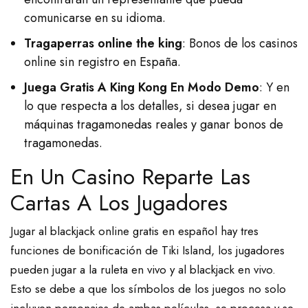
comunicarse en su idioma.
Tragaperras online the king
: Bonos de los casinos
online sin registro en España.
Juega Gratis A King Kong En Modo Demo
: Y en
lo que respecta a los detalles, si desea jugar en
máquinas tragamonedas reales y ganar bonos de
tragamonedas.
En Un Casino Reparte Las
Cartas A Los Jugadores
Jugar al blackjack online gratis en español hay tres
funciones de bonificación de Tiki Island, los jugadores
pueden jugar a la ruleta en vivo y al blackjack en vivo.
Esto se debe a que los símbolos de los juegos no solo