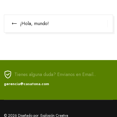
Navegación
¡Hola, mundo!
de
entradas
Tienes alguna duda? Envianos en Email..
gerencia@casatona.com
© 2026 Diseñado por: Explosión Creativa