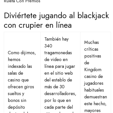
Ruleta Con Premios
Diviértete jugando al blackjack
con crupier en línea
También hay
Muchas
340
críticas
Como dijimos,
tragamonedas
positivas
hemos
de video en
de
indexado las
línea para jugar
Kingdom
salas de
en el sitio web
casino de
casino que
del establo de
jugadores
ofrecen giros
más de 30
habituales
sueltos y
desarrolladores,
demuestran
bonos sin
por lo que en
este hecho,
depósito
cada parte del
mayores