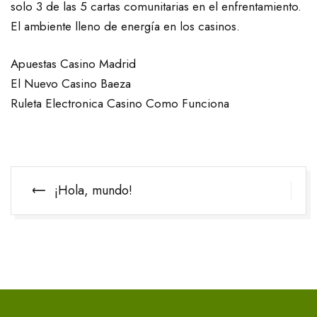
solo 3 de las 5 cartas comunitarias en el enfrentamiento.
El ambiente lleno de energía en los casinos.
Apuestas Casino Madrid
El Nuevo Casino Baeza
Ruleta Electronica Casino Como Funciona
Navegación
¡Hola, mundo!
de
entradas