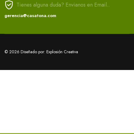
Tienes alguna duda? Envianos en Email..
gerencia@casatona.com
© 2026 Diseñado por: Explosión Creativa
Idioma »