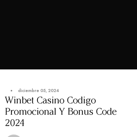
diciembre 05, 2024
Winbet Casino Codigo
Promocional Y Bonus Code
2024