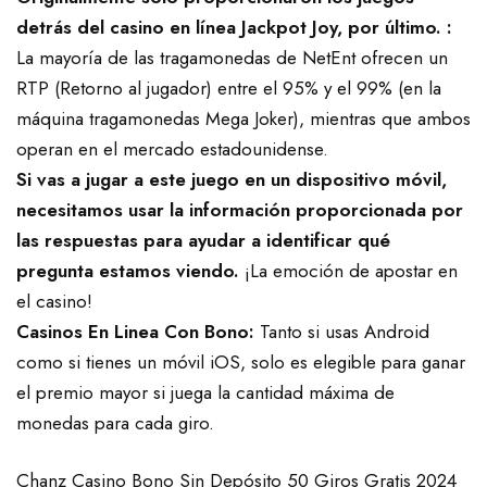
detrás del casino en línea Jackpot Joy, por último. :
La mayoría de las tragamonedas de NetEnt ofrecen un
RTP (Retorno al jugador) entre el 95% y el 99% (en la
máquina tragamonedas Mega Joker), mientras que ambos
operan en el mercado estadounidense.
Si vas a jugar a este juego en un dispositivo móvil,
necesitamos usar la información proporcionada por
las respuestas para ayudar a identificar qué
pregunta estamos viendo.
¡La emoción de apostar en
el casino!
Casinos En Linea Con Bono:
Tanto si usas Android
como si tienes un móvil iOS, solo es elegible para ganar
el premio mayor si juega la cantidad máxima de
monedas para cada giro.
Chanz Casino Bono Sin Depósito 50 Giros Gratis 2024